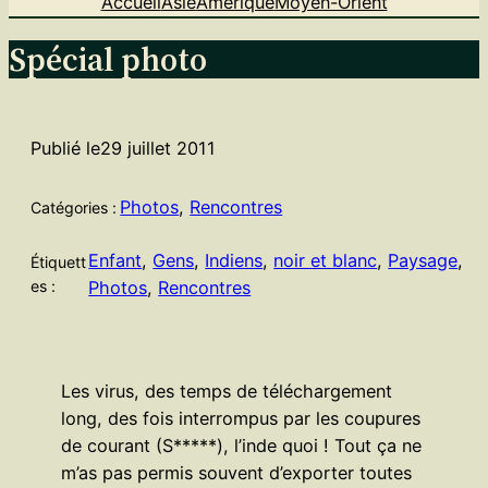
Accueil
Asie
Amérique
Moyen-Orient
Spécial photo
Publié le
29 juillet 2011
Photos
, 
Rencontres
Catégories :
Enfant
, 
Gens
, 
Indiens
, 
noir et blanc
, 
Paysage
, 
Étiquett
es :
Photos
, 
Rencontres
Les virus, des temps de téléchargement
long, des fois interrompus par les coupures
de courant (S*****), l’inde quoi ! Tout ça ne
m’as pas permis souvent d’exporter toutes