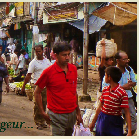
ageur…