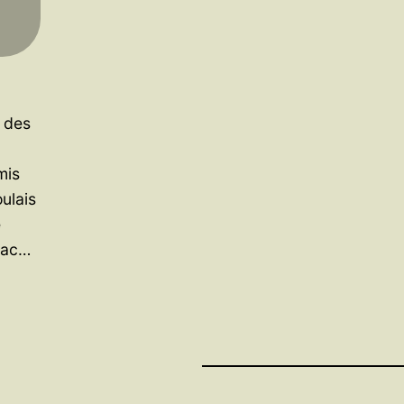
 des
mis
ulais
e
vrac…