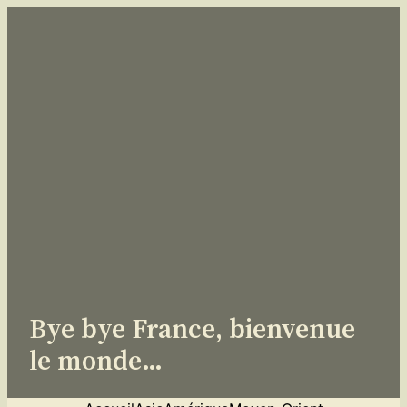
Aller
au
contenu
Bye bye France, bienvenue
le monde…