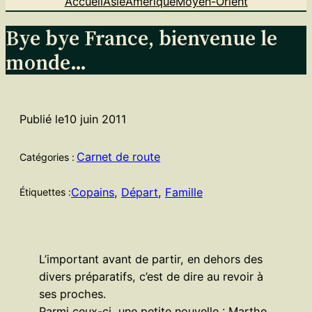
Accueil
Asie
Amérique
Moyen-Orient
Bye bye France, bienvenue le
monde…
Publié le
10 juin 2011
Carnet de route
Catégories :
Copains
, 
Départ
, 
Famille
Étiquettes :
L’important avant de partir, en dehors des
divers préparatifs, c’est de dire au revoir à
ses proches.
Parmi ceux-ci, une petite nouvelle : Marthe,