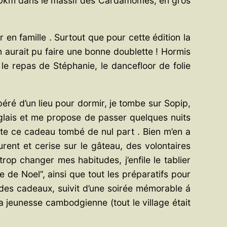
120km dans le massif des Cardamomes, en gros
 en famille . Surtout que pour cette édition la
 aurait pu faire une bonne doublette ! Hormis
 le repas de Stéphanie, le dancefloor de folie
ré d’un lieu pour dormir, je tombe sur Sopip,
nglais et me propose de passer quelques nuits
epte ce cadeau tombé de nul part . Bien m’en a
ent et cerise sur le gâteau, des volontaires
op changer mes habitudes, j’enfile le tablier
de Noel”, ainsi que tout les préparatifs pour
des cadeaux, suivit d’une soirée mémorable á
 jeunesse cambodgienne (tout le village était