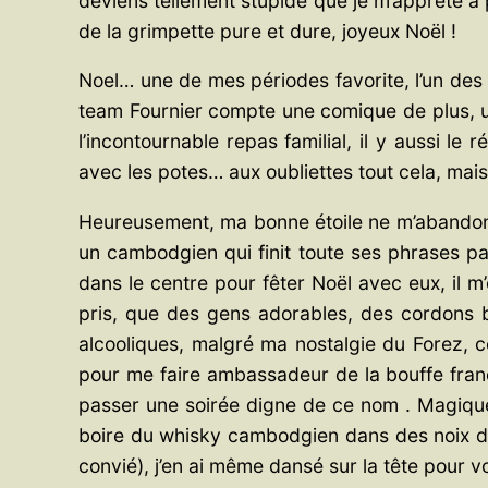
deviens tellement stupide que je m’apprete 
de la grimpette pure et dure, joyeux Noël !
Noel… une de mes périodes favorite, l’un des s
team Fournier compte une comique de plus, un
l’incontournable repas familial, il y aussi l
avec les potes… aux oubliettes tout cela, mais
Heureusement, ma bonne étoile ne m’abandonne
un cambodgien qui finit toute ses phrases pa
dans le centre pour fêter Noël avec eux, il m
pris, que des gens adorables, des cordons b
alcooliques, malgré ma nostalgie du Forez, c
pour me faire ambassadeur de la bouffe franç
passer une soirée digne de ce nom . Magique
boire du whisky cambodgien dans des noix de 
convié), j’en ai même dansé sur la tête pour v