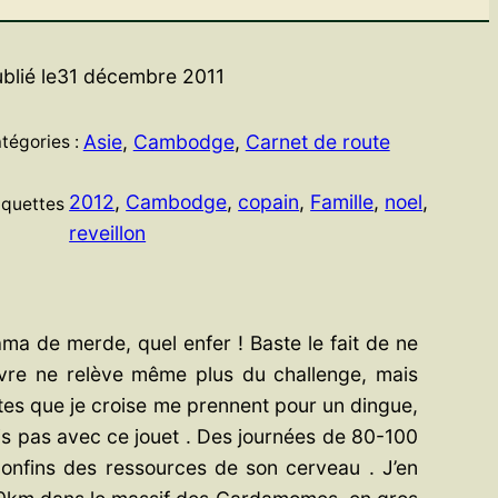
blié le
31 décembre 2011
Asie
, 
Cambodge
, 
Carnet de route
tégories :
2012
, 
Cambodge
, 
copain
, 
Famille
, 
noel
, 
iquettes
reveillon
ma de merde, quel enfer ! Baste le fait de ne
uvre ne relève même plus du challenge, mais
listes que je croise me prennent pour un dingue,
is pas avec ce jouet . Des journées de 80-100
confins des ressources de son cerveau . J’en