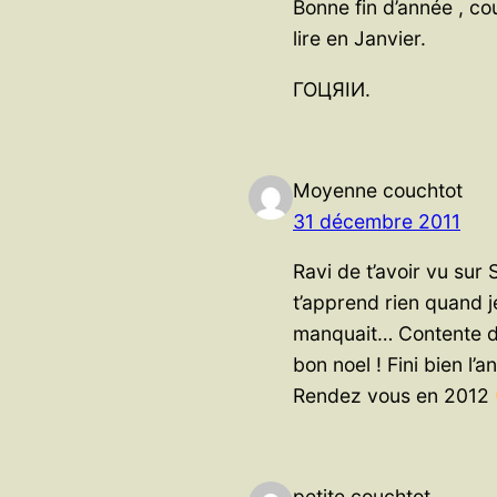
Bonne fin d’année , co
lire en Janvier.
ГОЦЯIИ.
Moyenne couchtot
31 décembre 2011
Ravi de t’avoir vu sur
t’apprend rien quand j
manquait… Contente d
bon noel ! Fini bien l’
Rendez vous en 2012
petite couchtot