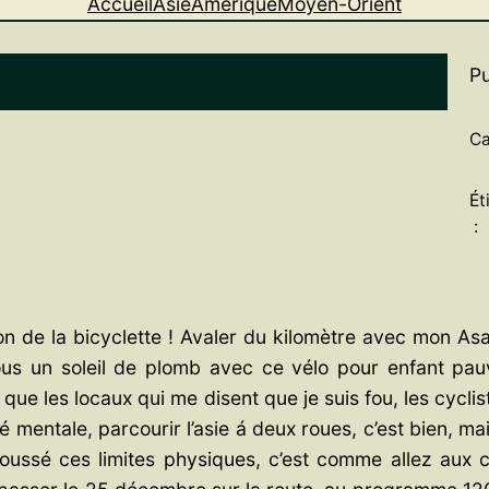
Accueil
Asie
Amérique
Moyen-Orient
Pu
Ca
Ét
:
 de la bicyclette ! Avaler du kilomètre avec mon Asa
 sous un soleil de plomb avec ce vélo pour enfant pa
as que les locaux qui me disent que je suis fou, les cyc
entale, parcourir l’asie á deux roues, c’est bien, ma
epoussé ces limites physiques, c’est comme allez aux 