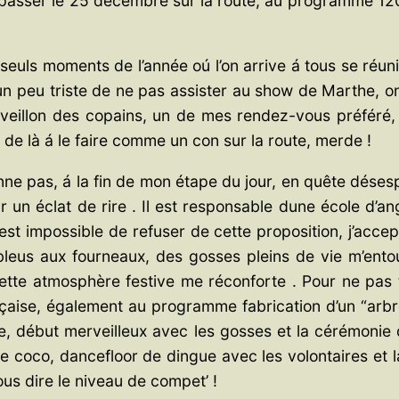
á passer le 25 décembre sur la route, au programme 
euls moments de l’année oú l’on arrive á tous se réunir
 peu triste de ne pas assister au show de Marthe, on
e réveillon des copains, un de mes rendez-vous préféré,
 de là á le faire comme un con sur la route, merde !
 pas, á la fin de mon étape du jour, en quête désespé
r un éclat de rire . Il est responsable dune école d’a
’est impossible de refuser de cette proposition, j’acc
leus aux fourneaux, des gosses pleins de vie m’entour
ette atmosphère festive me réconforte . Pour ne pas tr
aise, également au programme fabrication d’un “arbre 
, début merveilleux avec les gosses et la cérémonie 
coco, dancefloor de dingue avec les volontaires et la
ous dire le niveau de compet’ !