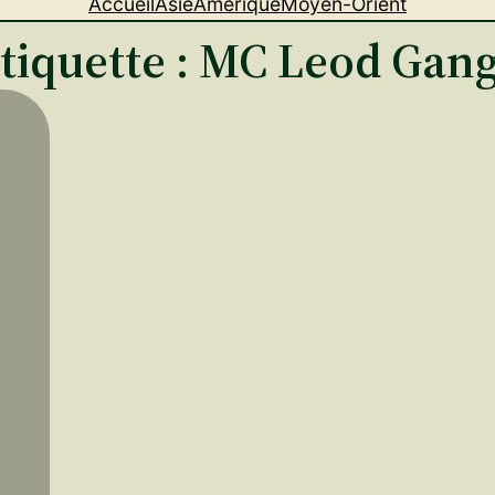
Accueil
Asie
Amérique
Moyen-Orient
tiquette :
MC Leod Gan