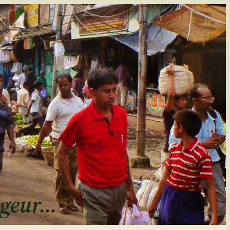
ageur…