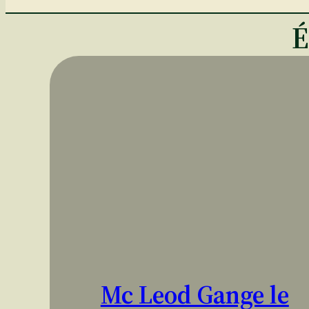
É
Mc Leod Gange le