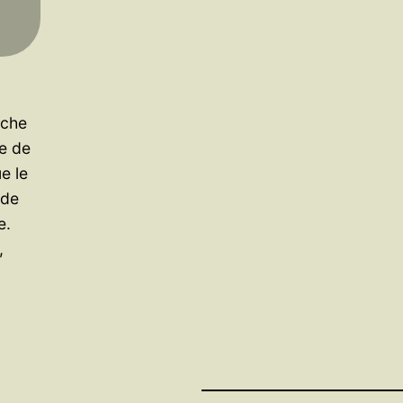
oche
e de
e le
nde
e.
,