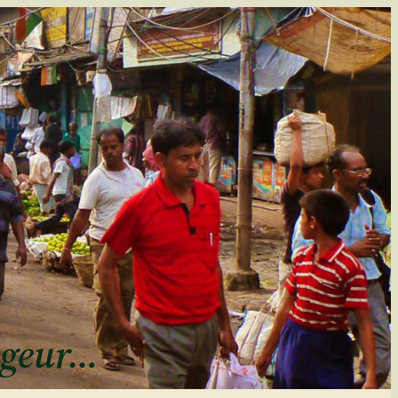
ageur…