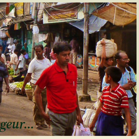
ageur…