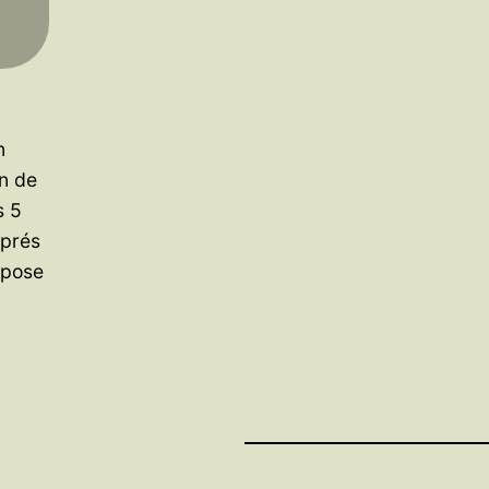
n
in de
s 5
Aprés
opose